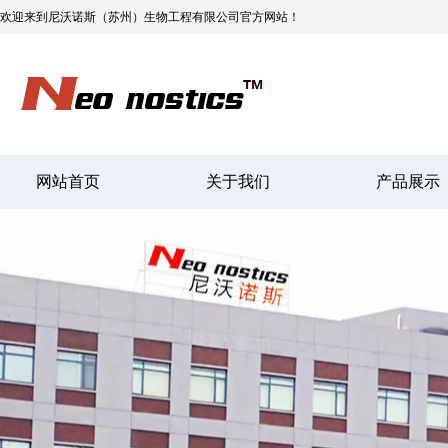
欢迎来到尼沃诺斯（苏州）生物工程有限公司官方网站！
网站首页
关于我们
产品展示