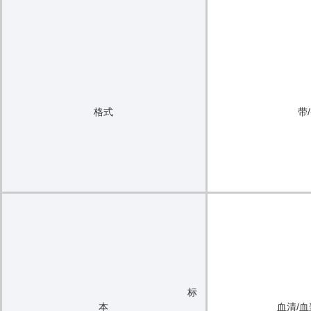
格式
带
标
本
血清/血