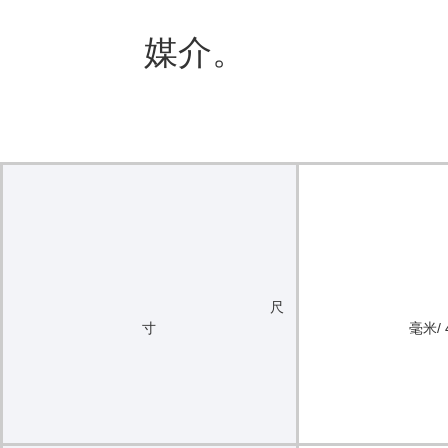
媒介。
尺
寸
毫米/