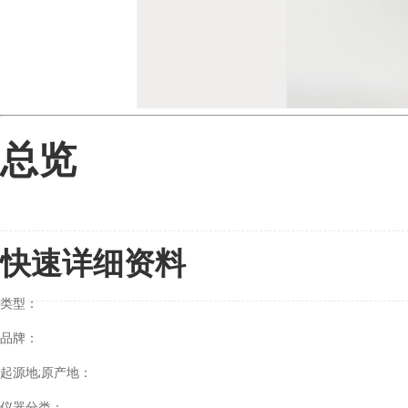
总览
快速详细资料
类型：
品牌：
起源地;原产地：
仪器分类：