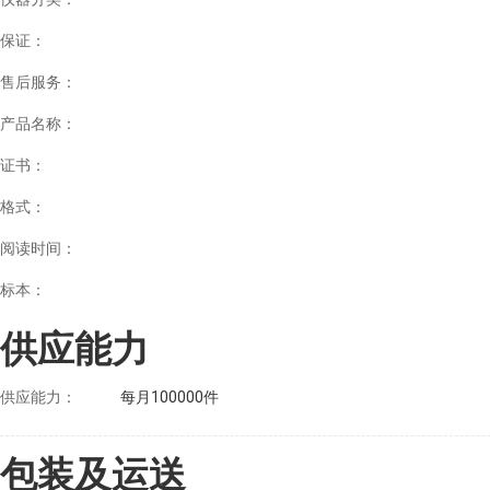
保证：
售后服务：
产品名称：
证书：
格式：
阅读时间：
标本：
供应能力
供应能力：
每月100000件
包装及运送