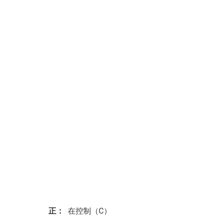
正：
  在控制（C）