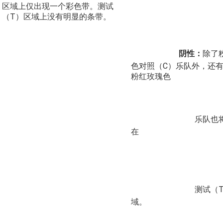
区域上仅出现一个彩色带。
测试
（T）区域上没有明显的条带。
阴性：
除了
色对照（C）乐队外，还
粉红玫瑰色 
乐队也
在 
测试（
域。